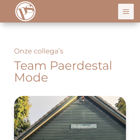
Onze collega’s
Team Paerdestal
Mode