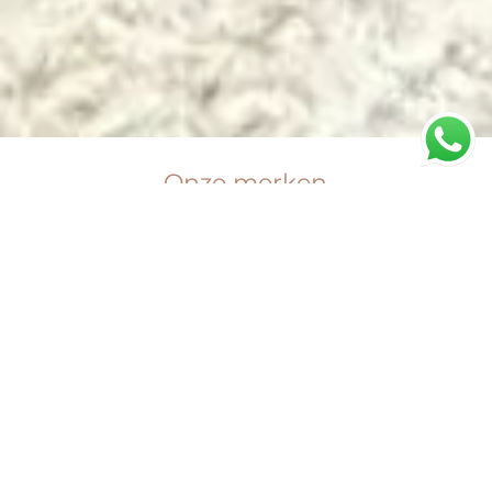
Onze merken
Paerdestal mode
werkt met de beste
merken